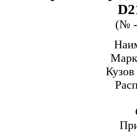
D2
(№ -
Наи
Марк
Кузов 
Рас
Пр