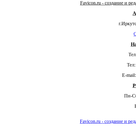
Favicon.ru - создание и р
А
г.Иркутс
С
Н
Тел
Тел
E-mail
Р
Пн-С
Favicon.ru - создание и р