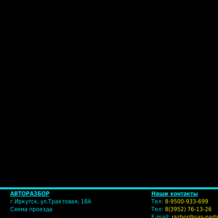
Favicon.ru -
АВТОРАЗБОР
Наши контакты
г.Иркутск, ул.Трактовая, 18А
Тел:
8-9500-933-699
Схема проезда
Тел:
8(3952) 76-13-26
E-mail:
razbor@sas-parts