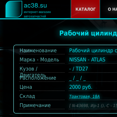
ac38.su
КАТАЛОГ
О Н
интернет-магазин
автозапчастей
Рабочий цилинд
Наименование
Рабочий цилиндр 
Марка - Модель
NISSAN - ATLAS
Кузов /
- / TD27
Двигатель
Расположение
_ / _ / _
Цена
2000 руб.
Склад
Трактовая, 18А
Примечание
[ N-43698, Ир-1 (), С - 1