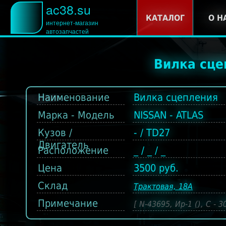
ac38.su
КАТАЛОГ
О Н
интернет-магазин
автозапчастей
Вилка сце
Наименование
Вилка сцепления
Марка - Модель
NISSAN - ATLAS
Кузов /
- / TD27
Двигатель
Расположение
_ / _ / _
Цена
3500 руб.
Склад
Трактовая, 18А
Примечание
[ N-43695, Ир-1 (), С - 3