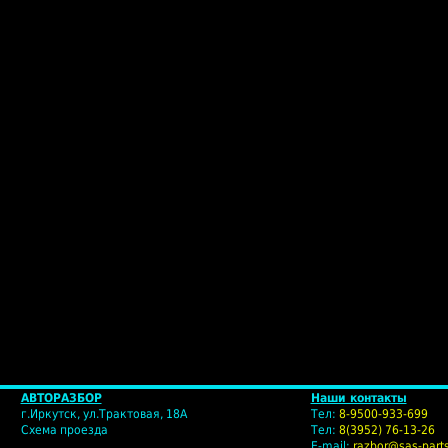
Favicon.ru -
АВТОРАЗБОР
Наши контакты
г.Иркутск, ул.Трактовая, 18А
Тел:
8-9500-933-699
Схема проезда
Тел:
8(3952) 76-13-26
E-mail:
razbor@sas-parts