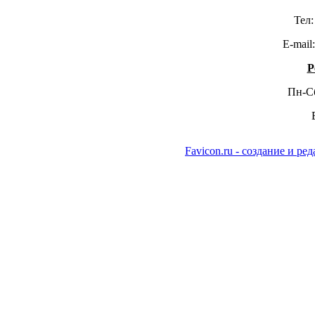
Тел
E-mail
Р
Пн-С
Favicon.ru - создание и р