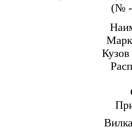
(№ -
Наи
Марк
Кузов 
Рас
Пр
Вилка