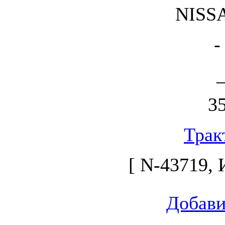
NISS
-
_
35
Трак
[ N-43719, И
Добави