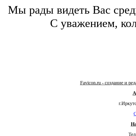
Мы рады видеть Вас сред
С уважением, к
Favicon.ru - создание и р
А
г.Иркутс
С
Н
Тел